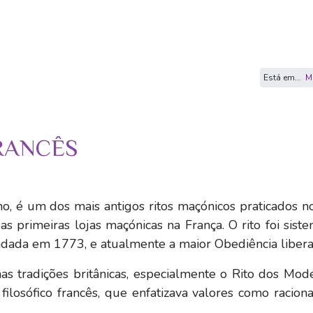
Está em...
M
RANCÊS
o, é um dos mais antigos ritos maçónicos praticados 
 primeiras lojas maçónicas na França. O rito foi sist
undada em 1773, e atualmente a maior Obediência liber
nas tradições britânicas, especialmente o Rito dos Mod
ilosófico francês, que enfatizava valores como racion