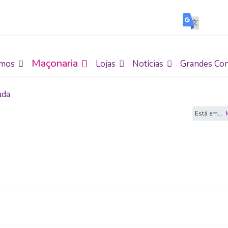
Maçonaria
mos
Lojas
Notícias
Grandes Con
ada
Está em...