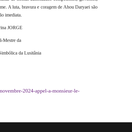
egime. A luta, bravura e coragem de Ahou Daryaei são
ão imediata.
rina JORGE
ã-Mestre da
imbólica da Lusitânia
-novembre-2024-appel-a-monsieur-le-