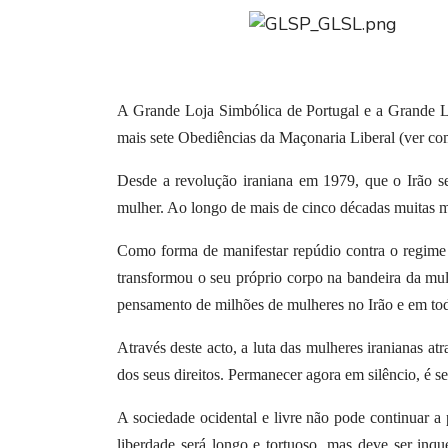
A Grande Loja Simbólica de Portugal e a Grande Loj
mais sete Obediências da Maçonaria Liberal (ver co
Desde a revolução iraniana em 1979, que o Irão s
mulher. Ao longo de mais de cinco décadas muitas mu
Como forma de manifestar repúdio contra o regime 
transformou o seu próprio corpo na bandeira da mul
pensamento de milhões de mulheres no Irão e em tod
Através deste acto, a luta das mulheres iranianas a
dos seus direitos. Permanecer agora em silêncio, é 
A sociedade ocidental e livre não pode continuar a
liberdade será longo e tortuoso, mas deve ser inq