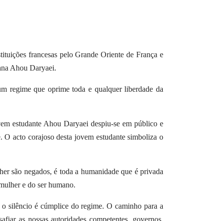
tituições francesas pelo Grande Oriente de França e
iana Ahou Daryaei.
um regime que oprime toda e qualquer liberdade da
ovem estudante Ahou Daryaei despiu-se em público e
. O acto corajoso desta jovem estudante simboliza o
ulher são negados, é toda a humanidade que é privada
a mulher e do ser humano.
s o silêncio é cúmplice do regime. O caminho para a
afiar as nossas autoridades competentes, governos,