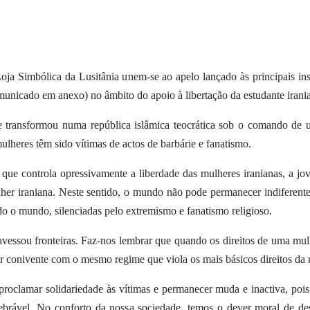
a Simbólica da Lusitânia unem-se ao apelo lançado às principais ins
municado em anexo) no âmbito do apoio à libertação da estudante iran
e transformou numa república islâmica teocrática sob o comando de 
lheres têm sido vítimas de actos de barbárie e fanatismo.
que controla opressivamente a liberdade das mulheres iranianas, a j
her iraniana. Neste sentido, o mundo não pode permanecer indiferente
o o mundo, silenciadas pelo extremismo e fanatismo religioso.
travessou fronteiras. Faz-nos lembrar que quando os direitos de uma m
ser conivente com o mesmo regime que viola os mais básicos direitos d
 proclamar solidariedade às vítimas e permanecer muda e inactiva, poi
uebrável. No conforto da nossa sociedade, temos o dever moral de des