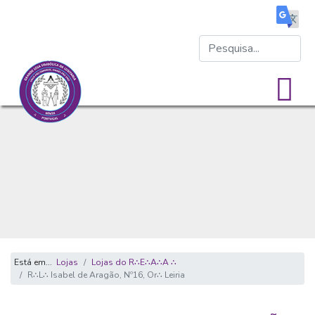
Está em...
Lojas
Lojas do R∴E∴A∴A ∴
R∴L∴ Isabel de Aragão, Nº16, Or∴ Leiria