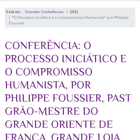
Está em...
Grandes Conferências
2021
"O Processo Iniciático e o Compromisso Humanista" por Philippe
Foussier
CONFERÊNCIA: O
PROCESSO INICIÁTICO E
O COMPROMISSO
HUMANISTA, POR
PHILIPPE FOUSSIER, PAST
GRÃO-MESTRE DO
GRANDE ORIENTE DE
FRANÇA. GRANDE LOJA