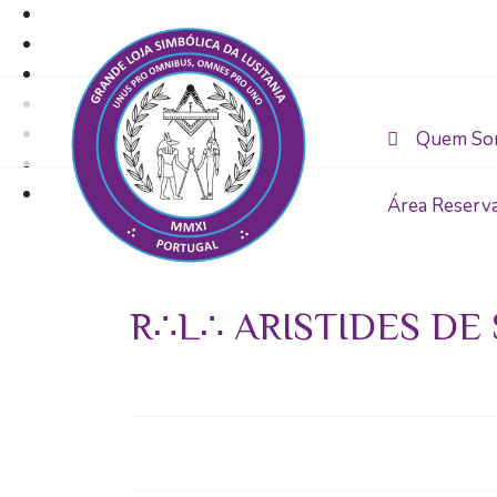
Quem So
Área Reserv
R∴L∴ ARISTIDES DE 