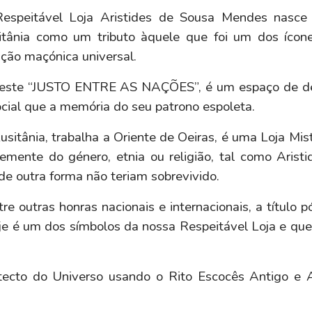
espeitável Loja Aristides de Sousa Mendes nasce
itânia como um tributo àquele que foi um dos ícone
uição maçónica universal.
 a este “JUSTO ENTRE AS NAÇÕES”, é um espaço de deb
ocial que a memória do seu patrono espoleta.
sitânia, trabalha a Oriente de Oeiras, é uma Loja Mis
emente do género, etnia ou religião, tal como Aris
de outra forma não teriam sobrevivido.
e outras honras nacionais e internacionais, a título
oje é um dos símbolos da nossa Respeitável Loja e qu
itecto do Universo usando o Rito Escocês Antigo e