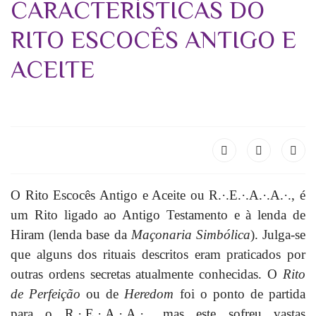
CARACTERÍSTICAS DO
RITO ESCOCÊS ANTIGO E
ACEITE
O R
ito Escocês Antigo e Aceite ou R.·.E.·.A.·.A.·., é
um Rito ligado ao Antigo Testamento e à lenda de
Hiram (lenda base da
Maçonaria Simbólica
). Julga-se
que alguns dos rituais descritos eram praticados por
outras ordens secretas atualmente conhecidas. O
Rito
de Perfeição
ou de
Heredom
foi o ponto de partida
para o R.·.E.·.A.·.A.·., mas este sofreu vastas