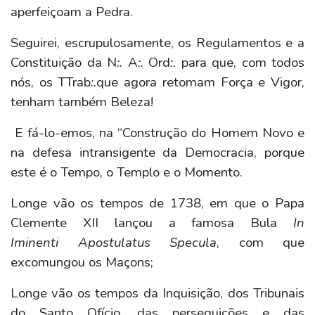
aperfeiçoam a Pedra.
Seguirei, escrupulosamente, os Regulamentos e a
Constituição da N
:.
A
:.
Ord
:.
para que, com todos
nós, os TTrab
:.
que agora retomam Força e Vigor,
tenham também Beleza!
E fá-lo-emos, na “Construção do Homem Novo e
na defesa intransigente da Democracia, porque
este é o Tempo, o Templo e o Momento.
Longe vão os tempos de 1738, em que o Papa
Clemente XII lançou a famosa Bula
In
Iminenti Apostulatus Specula
, com que
excomungou os Maçons;
Longe vão os tempos da Inquisição, dos Tribunais
do Santo Ofício, das perseguições e das