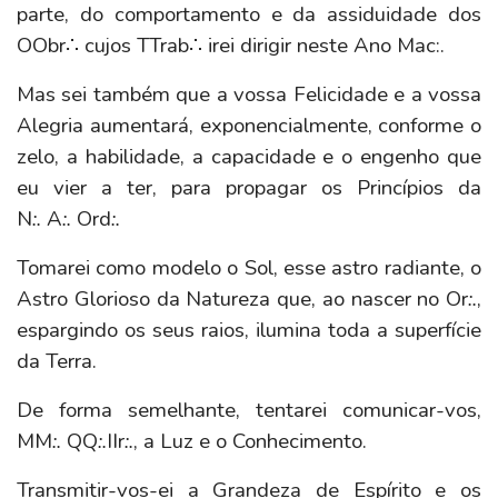
parte, do comportamento e da assiduidade dos
OObr∴
cujos TTrab∴ irei dirigir neste Ano Mac:.
Mas sei também que a vossa Felicidade e a vossa
Alegria aumentará, exponencialmente, conforme o
zelo, a habilidade, a capacidade e o engenho que
eu vier a ter, para propagar os Princípios da
N
:.
A
:.
Ord
:.
Tomarei como modelo o Sol, esse astro radiante, o
Astro Glorioso da Natureza que, ao nascer no Or
:.
,
espargindo os seus raios, ilumina toda a superfície
da Terra.
De forma semelhante, tentarei comunicar-vos,
MM
:.
QQ
:.
IIr
:.
, a Luz e o Conhecimento.
Transmitir-vos-ei a Grandeza de Espírito e os