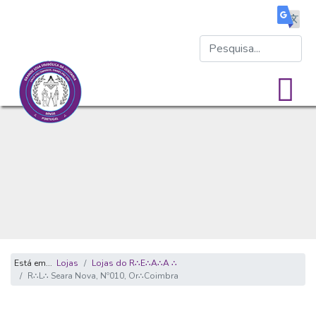
Está em...
Lojas
Lojas do R∴E∴A∴A ∴
R∴L∴ Seara Nova, Nº010, Or∴Coimbra